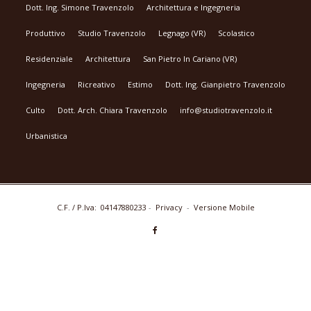
Dott. Ing. Simone Travenzolo
Architettura e Ingegneria
Produttivo
Studio Travenzolo
Legnago (VR)
Scolastico
Residenziale
Architettura
San Pietro In Cariano (VR)
Ingegneria
Ricreativo
Estimo
Dott. Ing. Gianpietro Travenzolo
Culto
Dott. Arch. Chiara Travenzolo
info@studiotravenzolo.it
Urbanistica
C.F. / P.Iva: 04147880233
-
Privacy
-
Versione Mobile