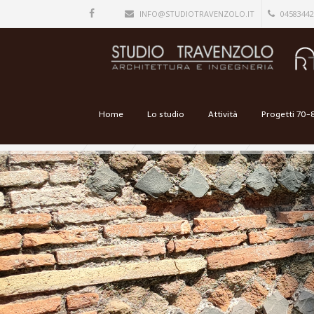
INFO@STUDIOTRAVENZOLO.IT
04583442
Home
Lo studio
Attività
Progetti 70-