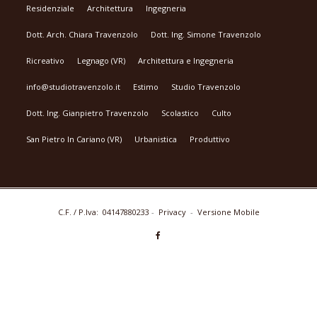
Residenziale
Architettura
Ingegneria
Dott. Arch. Chiara Travenzolo
Dott. Ing. Simone Travenzolo
Ricreativo
Legnago (VR)
Architettura e Ingegneria
info@studiotravenzolo.it
Estimo
Studio Travenzolo
Dott. Ing. Gianpietro Travenzolo
Scolastico
Culto
San Pietro In Cariano (VR)
Urbanistica
Produttivo
C.F. / P.Iva: 04147880233
-
Privacy
-
Versione Mobile