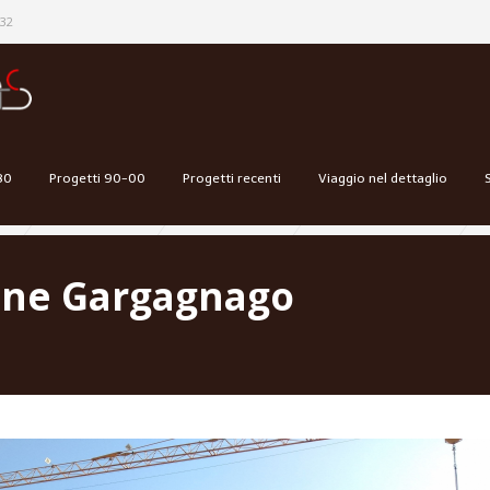
32
80
Progetti 90-00
Progetti recenti
Viaggio nel dettaglio
ione Gargagnago