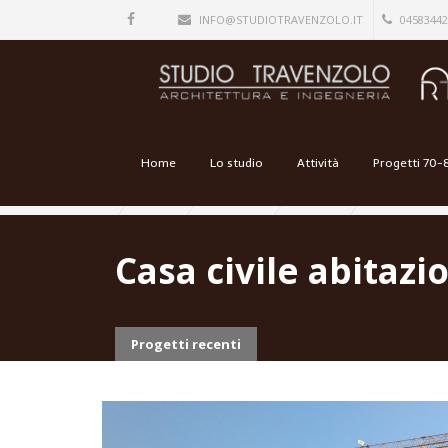
INFO@STUDIOTRAVENZOLO.IT
04583442
Home
Lo studio
Attività
Progetti 70-
Casa civile abitaz
Progetti recenti