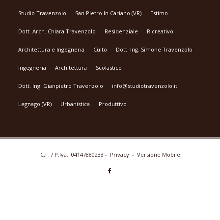
Studio Travenzolo
San Pietro In Cariano (VR)
Estimo
Dott. Arch. Chiara Travenzolo
Residenziale
Ricreativo
Architettura e Ingegneria
Culto
Dott. Ing. Simone Travenzolo
Ingegneria
Architettura
Scolastico
Dott. Ing. Gianpietro Travenzolo
info@studiotravenzolo.it
Legnago (VR)
Urbanistica
Produttivo
C.F. / P.Iva: 04147880233
-
Privacy
-
Versione Mobile